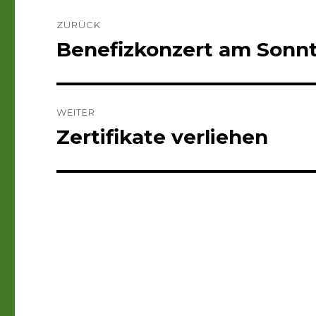
Beitragsnavigation
ZURÜCK
Benefizkonzert am Sonnta
Vorheriger
Beitrag:
WEITER
Zertifikate verliehen
Nächster
Beitrag: