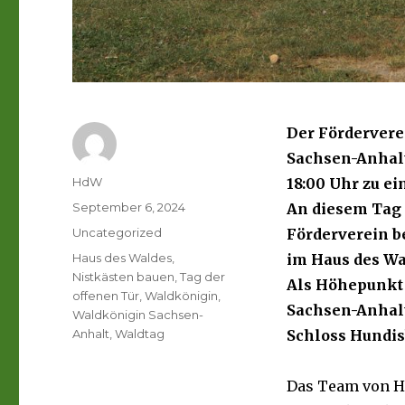
Der Fördervere
Sachsen-Anhalt
Autor
HdW
18:00 Uhr zu ei
Veröffentlicht
September 6, 2024
An diesem Tag 
am
Kategorien
Uncategorized
Förderverein b
Schlagwörter
Haus des Waldes
,
im Haus des Wa
Nistkästen bauen
,
Tag der
Als Höhepunkt 
offenen Tür
,
Waldkönigin
,
Sachsen-Anhalt
Waldkönigin Sachsen-
Anhalt
,
Waldtag
Schloss Hundisb
Das Team von H