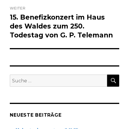
WEITER
15. Benefizkonzert im Haus
Nächster
Beitrag:
des Waldes zum 250.
Todestag von G. P. Telemann
SU
Suche
nach:
NEUESTE BEITRÄGE