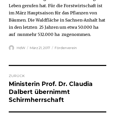
Leben gerufen hat. Für die Forstwirtschaft ist
im März Hauptsaison für das Pflanzen von
Bäumen. Die Waldfläche in Sachsen-Anhalt hat
in den letzten 25 Jahren um etwa 50.000 ha
auf nunmehr 532.000 ha zugenommen.
Autor
Veröffentlicht
Kategorien
HdW
März 21, 2017
Förderverein
am
Beitragsnavigation
ZURÜCK
Ministerin Prof. Dr. Claudia
Vorheriger
Beitrag:
Dalbert übernimmt
Schirmherrschaft