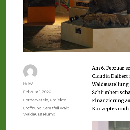
Am 6. Februar e
Claudia Dalbert
Autor
HdW
Waldaustellung „
Veröffentlicht
Februar 1, 2020
Schirmherrschaf
am
Kategorien
Förderverein
,
Projekte
Finanzierung au
Schlagwörter
Eröffnung
,
Streitfall Wald
,
Konzeptes und d
Waldausstellumg