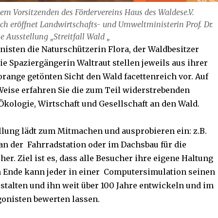
m Vorsitzenden des Fördervereins Haus des Waldese.V.
h eröffnet Landwirtschafts- und Umweltministerin Prof. Dr.
e Ausstellung „Streitfall Wald „
nisten die Naturschützerin Flora, der Waldbesitzer
e Spaziergängerin Waltraut stellen jeweils aus ihrer
orange getönten Sicht den Wald facettenreich vor. Auf
eise erfahren Sie die zum Teil widerstrebenden
kologie, Wirtschaft und Gesellschaft an den Wald.
llung lädt zum Mitmachen und ausprobieren ein: z.B.
 an der Fahrradstation oder im Dachsbau für die
er. Ziel ist es, dass alle Besucher ihre eigene Haltung
m Ende kann jeder in einer Computersimulation seinen
stalten und ihn weit über 100 Jahre entwickeln und im
gonisten bewerten lassen.